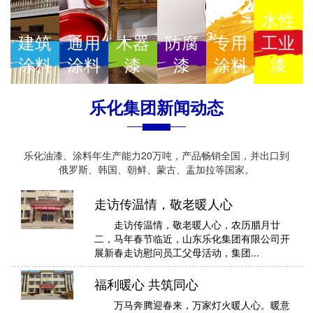
水性
建筑
通用
木器
防腐
专用
工业
涂料
涂料
漆
漆
涂料
漆
乐化集团新闻动态
乐化油漆、涂料年生产能力20万吨，产品畅销全国，并出口到
俄罗斯、韩国、朝鲜、蒙古、盂加拉等国家。
走访传温情，敬老暖人心
走访传温情，敬老暖人心，农历腊月廿
二，马年春节临近，山东乐化集团有限公司开
展新春走访慰问员工父母活动，集团...
福利暖心 共筑同心
万马奔腾迎春来，万家灯火暖人心。暖意