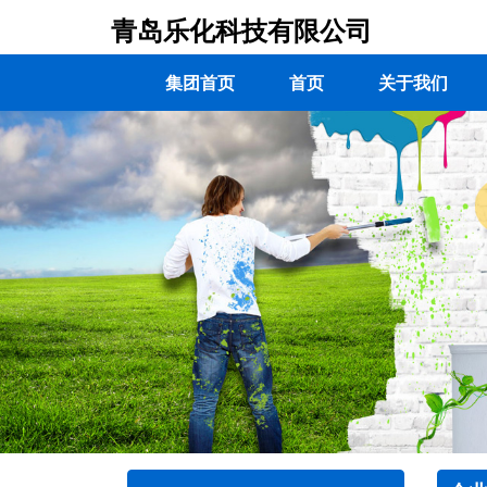
青岛乐化科技有限公司
集团首页
首页
关于我们