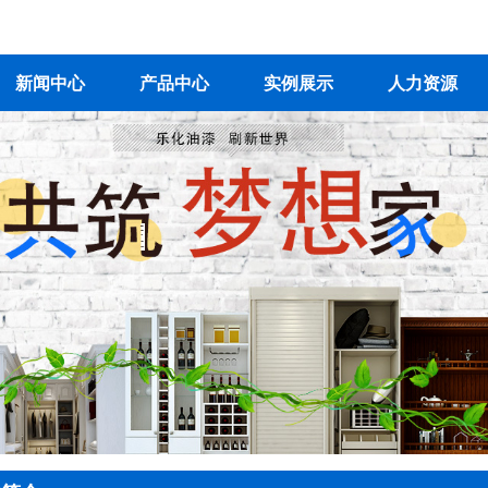
新闻中心
产品中心
实例展示
人力资源