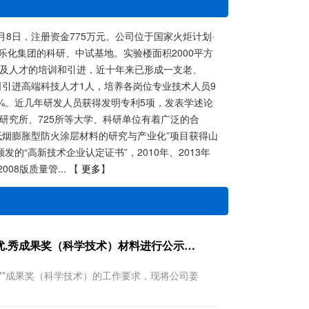
月8日，注册资金775万元。公司位于国家火炬计划·
化集团的科研、中试基地。实验楼面积2000平方
投入及人才的培训和引进，近十年来已形成一支老、
引进高端科技人才1人，培养各岗位专业技术人员9
7%。近几年研发人员获得发明专利5项，发表学述论
研究所、725所等大学、科研单位有着广泛的合
低烟膨胀型防火涂层材料的研究与产业化”项目获得山
颁发的“高新技术企业认定证书”，2010年、2013年
008版质量管... 【
更多
】
关于对推荐申报2020年度高等学校科学研究优.秀成果奖（科学技术）材料进行公示的通知
究**成果奖（科学技术）的工作要求，现将公司姜